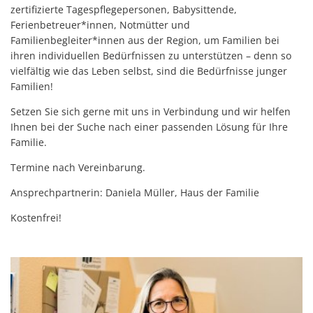
Gut
zertifizierte Tagespflegepersonen, Babysittende,
Trage-
EUTB u
Ferienbetreuer*innen, Notmütter und
Das Bündnis FrauenSchutz
vernetzt?
Stillvo
Familienbegleiter*innen aus der Region, um Familien bei
Psycho
Gut
Informationen zum Ausdrucken
ihren individuellen Bedürfnissen zu unterstützen – denn so
Interna
Jugend
vielfältig wie das Leben selbst, sind die Bedürfnisse junger
betreut!
Worksh
Familien!
Beratun
Setzen Sie sich gerne mit uns in Verbindung und wir helfen
Betreu
Ihnen bei der Suche nach einer passenden Lösung für Ihre
Beratu
Familie.
Termine nach Vereinbarung.
Ansprechpartnerin: Daniela Müller, Haus der Familie
Kostenfrei!