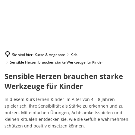
Wer & Was
Kids
Angebo
Das neue Programmheft 2026 als P
Familie & Beruf
Ansprechpartner
Beratu
Freizeit & Familie
Ausleih
GenerationenTalk
Förderverein
Beratung
Ferien
Freiwilligenengagement
Kreati
Junge Familien
Family
Staffelübergabe im Haus der Fami
Hilfe bei Gewalt
Förderverein
Ferien
Betreuungsnetzwerk Aar-Einrich
Senior
WhatsApp Einverständniserkläru
Krabbel
Gesundheit
Selbsth
Akute Gefahrensituationen
Trau-Ki
Spielmobil
Genera
Sie sind hier:
Kurse & Angebote
Kids
Willko
Eltern
Beratung
Berufli
Sensible Herzen brauchen starke Werkzeuge für Kinder
Die Wi
Frauenhäuser
Singen
Ostereiersuche 2026
Info-Ze
Pilates
Lebens-
Offener Treff
Konzent
Sensible
Sensible Herzen brauchen starke
Großelt
Beratung
Babysi
Ständi
Beratu
Herzen
Werkzeuge für Kinder
Sensib
Heiliga
Wellcom
Soforthilfe
Familie
Allgeme
brauchen
Ich bin
Veranst
Elternz
Kräute
In diesem Kurs lernen Kinder im Alter von 4 – 8 Jahren
Schwangerenberatung
Offene
starke
Kunsth
spielerisch, ihre Sensibilität als Stärke zu erkennen und zu
Interku
Kinder
Erholu
Beratu
Hilfe für Frauen mit Flucht- und
nutzen. Mit einfachen Übungen, Achtsamkeitsspielen und
Werkzeuge
Herbst
Offenes
kleinen Ritualen entdecken sie, wie sie Gefühle wahrnehmen,
Gefühl
Beratun
Hilfe für gewaltbetroffene Männe
für
schützen und positiv einsetzen können.
Stillcaf
Chroni
Fachbe
Täterarbeit