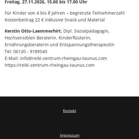
Kinder
Freitag, 27.11.2026, 15.00 bis 17.00 Uhr
Trage-
EUTB u
Das Bündnis FrauenSchutz
Für Kinder von 4 bis 8 Jahren – begrenzte Teilnehmerzahl
Stillvo
Psycho
Kostenbeitrag 22 € inklusive Snack und Material
Informationen zum Ausdrucken
Interna
Jugend
Kerstin Otto-Laemmerhirt
, Dipl. Sozialpädagogin,
Worksh
Hochsensiblen Beraterin, Kinderflüsterin,
Beratun
Ernährungsberaterin und Entspannungstherapeutin
Betreuu
Tel: 06120 - 9189540
E-Mail: info@reiki-zentrum-rheingau-taunus.com
Beratu
https://reiki-zentrum-rheingau-taunus.com
Kontakt
Impressum