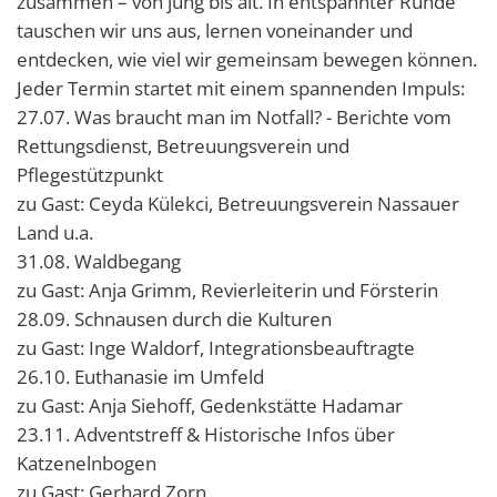
zusammen – von jung bis alt. In entspannter Runde
Trage-
EUTB u
tauschen wir uns aus, lernen voneinander und
Das Bündnis FrauenSchutz
Stillvo
entdecken, wie viel wir gemeinsam bewegen können.
Psycho
Jeder Termin startet mit einem spannenden Impuls:
Informationen zum Ausdrucken
Interna
Jugend
27.07. Was braucht man im Notfall? - Berichte vom
Worksh
Beratun
Rettungsdienst, Betreuungsverein und
Pflegestützpunkt
Betreuu
zu Gast: Ceyda Külekci, Betreuungsverein Nassauer
Beratu
Land u.a.
31.08. Waldbegang
zu Gast: Anja Grimm, Revierleiterin und Försterin
28.09. Schnausen durch die Kulturen
zu Gast: Inge Waldorf, Integrationsbeauftragte
26.10. Euthanasie im Umfeld
zu Gast: Anja Siehoff, Gedenkstätte Hadamar
23.11. Adventstreff & Historische Infos über
Katzenelnbogen
zu Gast: Gerhard Zorn